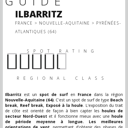
GUIDE
ILBARRITZ
FRANCE > NOUVELLE-AQUITAINE > PYRÉNÉES-
ATLANTIQUES (64)
SPOT RATING
REGIONAL CLASS
Ilbarritz
est un
spot de surf
en
France
dans la région
Nouvelle-Aquitaine (64)
. C'est un spot de surf de type
Beach
break
Reef break
Exposé à la houle
L'exposition du trait
de côte est orienté de façon à bien capter les
houles de
secteur Nord-Ouest
et il fonctionne mieux avec une
houle
de période moyenne à longue.
Les meilleures
orientations de vent
, permettant d'obtenir des phases de