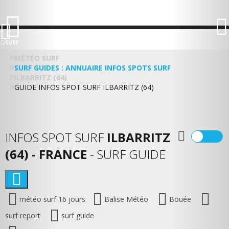
LO
SURF
MÉTÉO SURF
SURF GUIDES : ANNUAIRE INFOS SPOTS SURF
ILBARRITZ (64)
GUIDE INFOS SPOT SURF ILBARRITZ (64)
INFOS SPOT SURF
ILBARRITZ
(64) - FRANCE
- SURF GUIDE
météo surf 16 jours
Balise Météo
Bouée
surf report
surf guide