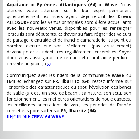
Aquitaine
►
Pyrénées-Atlantiques (64)
►
Wave
. Nous
attirons votre attention sur le bon esprit permanent
qu'entretiennent les riders ayant déjà rejoint les
Crews
ALLO
SURF
dont les vertus principales sont d'être accueillants
avec les nouveaux venus, disponibles pour les renseigner
lorsqu'ils sont débutants, et d'avoir su faire régner des valeurs
de partage, d'entraide et de franche camaraderie, au point où
nombre d'entre eux sont réellement (pas virtuellement)
devenu potes et rident très régulièrement ensembles. Soyez
donc vous aussi garant de ce que cette ambiance perdure...
on veille au grain ;-)
go !
Communiquez avec les riders de la communauté
Wave
du
(64)
et échangez sur
FR, Ilbarritz (64)
. restez informé sur
l'ensemble des caractéristiques du spot, l'évolution des bancs
de sable (si c'est un spot de beach), sa nature, son actu, son
fonctionnement, les meilleures orientations de houle captées,
les meilleures orientations de vent, les périodes de l'année
conseillées pour surfer sur
FR, Ilbarritz (64)
...
REJOINDRE
CREW 64 WAVE