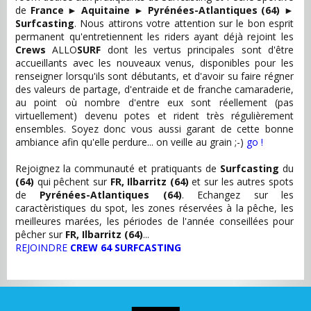
de
France
►
Aquitaine
►
Pyrénées-Atlantiques (64)
►
Surfcasting
. Nous attirons votre attention sur le bon esprit
permanent qu'entretiennent les riders ayant déjà rejoint les
Crews
ALLO
SURF
dont les vertus principales sont d'être
accueillants avec les nouveaux venus, disponibles pour les
renseigner lorsqu'ils sont débutants, et d'avoir su faire régner
des valeurs de partage, d'entraide et de franche camaraderie,
au point où nombre d'entre eux sont réellement (pas
virtuellement) devenu potes et rident très régulièrement
ensembles. Soyez donc vous aussi garant de cette bonne
ambiance afin qu'elle perdure... on veille au grain ;-)
go !
Rejoignez la communauté et pratiquants de
Surfcasting
du
(64)
qui pêchent sur
FR, Ilbarritz (64)
et sur les autres spots
de
Pyrénées-Atlantiques (64)
. Echangez sur les
caractèristiques du spot, les zones réservées à la pêche, les
meilleures marées, les périodes de l'année conseillées pour
pêcher sur
FR, Ilbarritz (64)
...
REJOINDRE
CREW 64 SURFCASTING