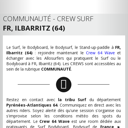
COMMUNAUTÉ - CREW SURF
FR, ILBARRITZ (64)
Le Surf, le Bodyboard, le Bodysurf, le Stand-up-paddle à
FR,
Ilbarritz (64)
: rejoindre maintenant le
Crew 64 Wave
et
échanger avec les Allosurfers qui pratiquent le Surf ou le
Bodyboard à FR, Ilbarritz (64). Les CREWS sont accessibles au
sein de la rubrique
COMMUNAUTÉ
.
Restez en contact avec
la tribu Surf
du département
Pyrénées-Atlantiques 64
. Communiquez en direct avec les
autres riders. Soyez alerté dès qu'une session s'organise ou
s'improvise selon les conditions météo des spots du
département. Le
Crew 64 Wave
est une room dédiée aux
pratiquants de Surf Bodyboard, Bodysurf de
France
►