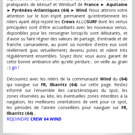
pratiquants de kitesurf et Windsurf de
France
►
Aquitaine
►
Pyrénées-Atlantiques (64)
►
Wind
. Nous attirons votre
attention sur le bon esprit permanent qu'entretiennent les
riders ayant déjà rejoint les
Crews
ALLO
SURF
dont les vertus
principales sont d'être accueillants avec les nouveaux venus,
disponibles pour les renseigner lorsqu'ils sont débutants, et
d'avoir su faire régner des valeurs de partage, d'entraide et de
franche camaraderie, au point où nombre d'entre eux sont
réellement (pas virtuellement) devenu potes et rident très
régulièrement ensembles. Soyez donc vous aussi garant de
cette bonne ambiance afin qu'elle perdure... on veille au grain
;-)
go !
Découvrez avec les riders de la communauté
Wind
du
(64)
qui navigue sur
FR, Ilbarritz (64)
sur cette page. Restez
informé sur l'ensemble des caractèristiques du spot, les
zones réservées au kite, les éventuelles zones interdites à la
naigation, les meilleures orientations de vent pour ce spot,
les périodes de l'année conseillées pour naviguer sur
FR,
Ilbarritz (64)
...
REJOINDRE
CREW 64 WIND