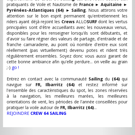
pratiquants de Voile et Nautisme de
France
►
Aquitaine
►
Pyrénées-Atlantiques (64)
►
Sailing
. Nous attirons votre
attention sur le bon esprit permanent qu'entretiennent les
riders ayant déjà rejoint les
Crews
ALLO
SURF
dont les vertus
principales sont d'être accueillants avec les nouveaux venus,
disponibles pour les renseigner lorsqu'ils sont débutants, et
d'avoir su faire régner des valeurs de partage, d'entraide et de
franche camaraderie, au point où nombre d'entre eux sont
réellement (pas virtuellement) devenu potes et rident très
régulièrement ensembles. Soyez donc vous aussi garant de
cette bonne ambiance afin qu'elle perdure... on veille au grain
;-)
go !
Entrez en contact avec la communauté
Sailing
du
(64)
qui
navigue sur
FR, Ilbarritz (64)
et restez informé sur
l'ensemble des caractèristiques du spot, les zones réservées
à la navigation, les meilleures marées, les meilleures
orientations de vent, les périodes de l'année conseillées pour
pratiquer la voile autour de
FR, Ilbarritz (64)
...
REJOINDRE
CREW 64 SAILING