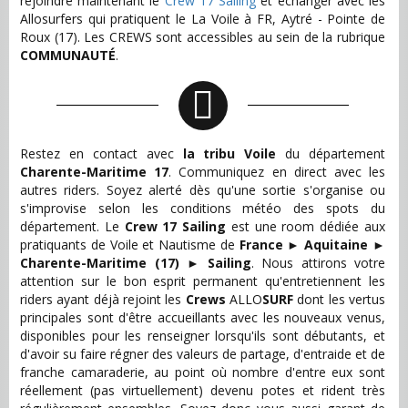
rejoindre maintenant le
Crew 17 Sailing
et échanger avec les
Allosurfers qui pratiquent le La Voile à FR, Aytré - Pointe de
Roux (17). Les CREWS sont accessibles au sein de la rubrique
COMMUNAUTÉ
.
Restez en contact avec
la tribu Voile
du département
Charente-Maritime 17
. Communiquez en direct avec les
autres riders. Soyez alerté dès qu'une sortie s'organise ou
s'improvise selon les conditions météo des spots du
département. Le
Crew 17 Sailing
est une room dédiée aux
pratiquants de Voile et Nautisme de
France
►
Aquitaine
►
Charente-Maritime (17)
►
Sailing
. Nous attirons votre
attention sur le bon esprit permanent qu'entretiennent les
riders ayant déjà rejoint les
Crews
ALLO
SURF
dont les vertus
principales sont d'être accueillants avec les nouveaux venus,
disponibles pour les renseigner lorsqu'ils sont débutants, et
d'avoir su faire régner des valeurs de partage, d'entraide et de
franche camaraderie, au point où nombre d'entre eux sont
réellement (pas virtuellement) devenu potes et rident très