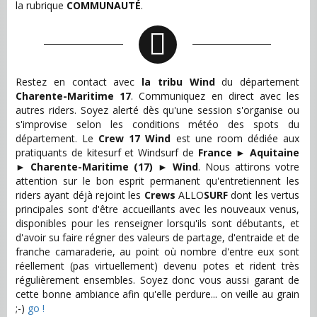
la rubrique
COMMUNAUTÉ
.
Restez en contact avec
la tribu Wind
du département
Charente-Maritime 17
. Communiquez en direct avec les
autres riders. Soyez alerté dès qu'une session s'organise ou
s'improvise selon les conditions météo des spots du
département. Le
Crew 17 Wind
est une room dédiée aux
pratiquants de kitesurf et Windsurf de
France
►
Aquitaine
►
Charente-Maritime (17)
►
Wind
. Nous attirons votre
attention sur le bon esprit permanent qu'entretiennent les
riders ayant déjà rejoint les
Crews
ALLO
SURF
dont les vertus
principales sont d'être accueillants avec les nouveaux venus,
disponibles pour les renseigner lorsqu'ils sont débutants, et
d'avoir su faire régner des valeurs de partage, d'entraide et de
franche camaraderie, au point où nombre d'entre eux sont
réellement (pas virtuellement) devenu potes et rident très
régulièrement ensembles. Soyez donc vous aussi garant de
cette bonne ambiance afin qu'elle perdure... on veille au grain
;-)
go !