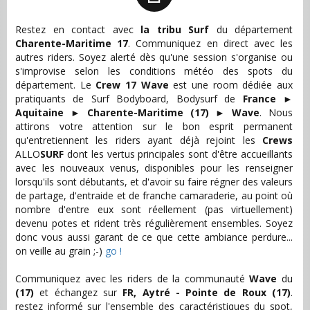
Restez en contact avec
la tribu Surf
du département
Charente-Maritime 17
. Communiquez en direct avec les
autres riders. Soyez alerté dès qu'une session s'organise ou
s'improvise selon les conditions météo des spots du
département. Le
Crew 17 Wave
est une room dédiée aux
pratiquants de Surf Bodyboard, Bodysurf de
France
►
Aquitaine
►
Charente-Maritime (17)
►
Wave
. Nous
attirons votre attention sur le bon esprit permanent
qu'entretiennent les riders ayant déjà rejoint les
Crews
ALLO
SURF
dont les vertus principales sont d'être accueillants
avec les nouveaux venus, disponibles pour les renseigner
lorsqu'ils sont débutants, et d'avoir su faire régner des valeurs
de partage, d'entraide et de franche camaraderie, au point où
nombre d'entre eux sont réellement (pas virtuellement)
devenu potes et rident très régulièrement ensembles. Soyez
donc vous aussi garant de ce que cette ambiance perdure...
on veille au grain ;-)
go !
Communiquez avec les riders de la communauté
Wave
du
(17)
et échangez sur
FR, Aytré - Pointe de Roux (17)
.
restez informé sur l'ensemble des caractéristiques du spot,