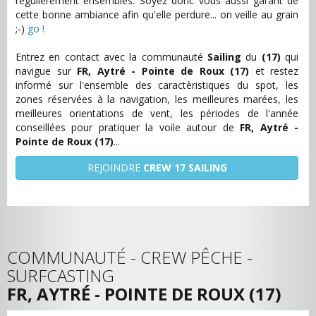
régulièrement ensembles. Soyez donc vous aussi garant de
cette bonne ambiance afin qu'elle perdure... on veille au grain
;-)
go !
Entrez en contact avec la communauté
Sailing
du
(17)
qui
navigue sur
FR, Aytré - Pointe de Roux (17)
et restez
informé sur l'ensemble des caractèristiques du spot, les
zones réservées à la navigation, les meilleures marées, les
meilleures orientations de vent, les périodes de l'année
conseillées pour pratiquer la voile autour de
FR, Aytré -
Pointe de Roux (17)
...
REJOINDRE
CREW 17 SAILING
COMMUNAUTÉ - CREW PÊCHE -
SURFCASTING
FR, AYTRÉ - POINTE DE ROUX (17)