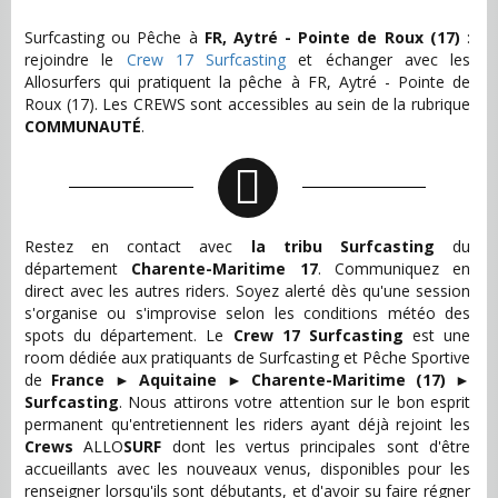
Surfcasting ou Pêche à
FR, Aytré - Pointe de Roux (17)
:
rejoindre le
Crew 17 Surfcasting
et échanger avec les
Allosurfers qui pratiquent la pêche à FR, Aytré - Pointe de
Roux (17). Les CREWS sont accessibles au sein de la rubrique
COMMUNAUTÉ
.
Restez en contact avec
la tribu Surfcasting
du
département
Charente-Maritime 17
. Communiquez en
direct avec les autres riders. Soyez alerté dès qu'une session
s'organise ou s'improvise selon les conditions météo des
spots du département. Le
Crew 17 Surfcasting
est une
room dédiée aux pratiquants de Surfcasting et Pêche Sportive
de
France
►
Aquitaine
►
Charente-Maritime (17)
►
Surfcasting
. Nous attirons votre attention sur le bon esprit
permanent qu'entretiennent les riders ayant déjà rejoint les
Crews
ALLO
SURF
dont les vertus principales sont d'être
accueillants avec les nouveaux venus, disponibles pour les
renseigner lorsqu'ils sont débutants, et d'avoir su faire régner