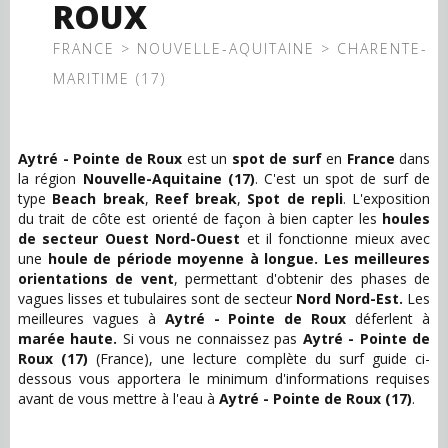
ROUX
FRANCE > NOUVELLE-AQUITAINE > CHARENTE-
MARITIME (17)
Aytré - Pointe de Roux
est un
spot de surf
en
France
dans
la région
Nouvelle-Aquitaine (17)
. C'est un spot de surf de
type
Beach break
Reef break
Spot de repli
L'exposition
du trait de côte est orienté de façon à bien capter les
houles
de secteur Ouest Nord-Ouest
et il fonctionne mieux avec
une
houle de période moyenne à longue.
Les meilleures
orientations de vent
, permettant d'obtenir des phases de
vagues lisses et tubulaires sont de secteur
Nord Nord-Est.
Les
meilleures vagues à
Aytré - Pointe de Roux
déferlent à
marée haute.
Si vous ne connaissez pas
Aytré - Pointe de
Roux (17)
(France), une lecture complète du surf guide ci-
dessous vous apportera le minimum d'informations requises
avant de vous mettre à l'eau à
Aytré - Pointe de Roux (17)
.