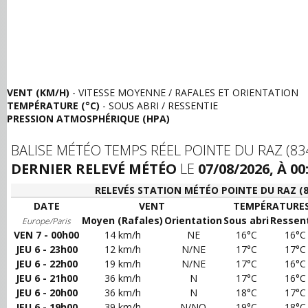
VENT (KM/H)
- VITESSE MOYENNE / RAFALES ET ORIENTATION
TEMPÉRATURE (°C)
- SOUS ABRI / RESSENTIE
PRESSION ATMOSPHÉRIQUE (HPA)
BALISE MÉTÉO TEMPS RÉEL POINTE DU RAZ (83
DERNIER RELEVÉ MÉTÉO
LE
07/08/2026, À 00
RELEVÉS STATION MÉTÉO POINTE DU RAZ (8
DATE
VENT
TEMPÉRATURE
Moyen (Rafales)
Orientation
Sous abri
Ressen
Europe/Paris
VEN 7 - 00h00
14 km/h
NE
16°C
16°C
JEU 6 - 23h00
12 km/h
N/NE
17°C
17°C
JEU 6 - 22h00
19 km/h
N/NE
17°C
16°C
JEU 6 - 21h00
36 km/h
N
17°C
16°C
JEU 6 - 20h00
36 km/h
N
18°C
17°C
JEU 6 - 19h00
39 km/h
N/NO
19°C
18°C