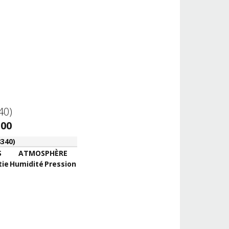
40)
:00
340)
S
ATMOSPHÈRE
tie
Humidité
Pression