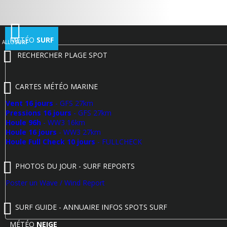
MÉTÉO
SURF
ALLO
SURF
RECHERCHER PLAGE SPOT
CARTES MÉTÉO MARINE
Vent 16 jours
- GFS 27km
Pressions 16 jours
- GFS 27km
Houle 96h
- WW3 16km
Houle 16 jours
- WW3 27km
Houle Full Check 10 jours
- FULLCHECK
PHOTOS DU JOUR - SURF REPORTS
Poster un Wave / Wind Report
SURF GUIDE - ANNUAIRE INFOS SPOTS SURF
MÉTÉO
NEIGE