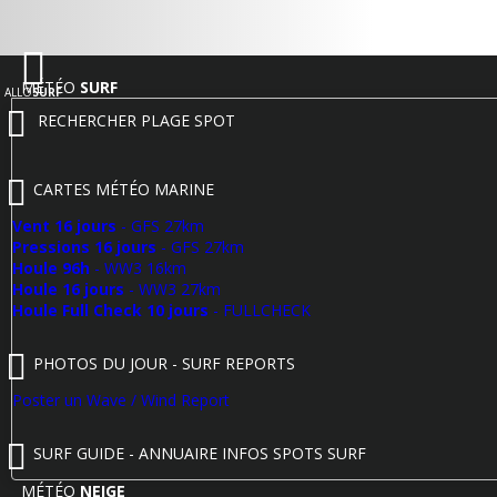
MÉTÉO
SURF
ALLO
SURF
RECHERCHER PLAGE SPOT
CARTES MÉTÉO MARINE
Vent 16 jours
- GFS 27km
Pressions 16 jours
- GFS 27km
Houle 96h
- WW3 16km
Houle 16 jours
- WW3 27km
Houle Full Check 10 jours
- FULLCHECK
PHOTOS DU JOUR - SURF REPORTS
Poster un Wave / Wind Report
SURF GUIDE - ANNUAIRE INFOS SPOTS SURF
MÉTÉO
NEIGE