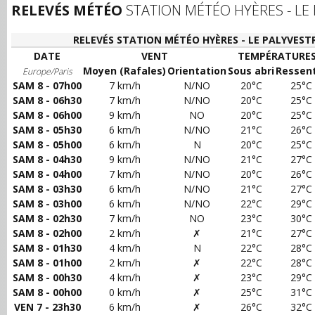
RELEVÉS MÉTÉO
STATION MÉTÉO HYÈRES - LE 
RELEVÉS STATION MÉTÉO HYÈRES - LE PALYVESTR
DATE
VENT
TEMPÉRATURE
Moyen (Rafales)
Orientation
Sous abri
Ressent
Europe/Paris
SAM 8 - 07h00
7 km/h
N/NO
20°C
25°C
SAM 8 - 06h30
7 km/h
N/NO
20°C
25°C
SAM 8 - 06h00
9 km/h
NO
20°C
25°C
SAM 8 - 05h30
6 km/h
N/NO
21°C
26°C
SAM 8 - 05h00
6 km/h
N
20°C
25°C
SAM 8 - 04h30
9 km/h
N/NO
21°C
27°C
SAM 8 - 04h00
7 km/h
N/NO
20°C
26°C
SAM 8 - 03h30
6 km/h
N/NO
21°C
27°C
SAM 8 - 03h00
6 km/h
N/NO
22°C
29°C
SAM 8 - 02h30
7 km/h
NO
23°C
30°C
SAM 8 - 02h00
2 km/h
✗
21°C
27°C
SAM 8 - 01h30
4 km/h
N
22°C
28°C
SAM 8 - 01h00
2 km/h
✗
22°C
28°C
SAM 8 - 00h30
4 km/h
✗
23°C
29°C
SAM 8 - 00h00
0 km/h
✗
25°C
31°C
VEN 7 - 23h30
6 km/h
✗
26°C
32°C