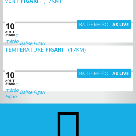
VENT
FIGARI
- (17KM)
+ D'INFOS
10
BALISE MÉTÉO -
AS LIVE
AOUT
21h00
Balise Figari
TEMPÉRATURE
FIGARI
- (17KM)
+ D'INFOS
10
BALISE MÉTÉO -
AS LIVE
AOUT
21h00
Balise Figari