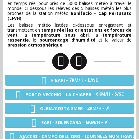
en temps réel pour près de 5000 balises météo à traver le
monde. Ci-dessous les relevés des 5 balises météo les plus
proches de la station météo
Bonifacio - Cap Pertusato
(LFVH)
Les balises météo listées ci-dessous enregistrent et
transmettent en
temps réel les orientations et forces de
vent
, la
température sous abri
, la
température
ressentie
, le
pourcentage d'humidité
et la valeur de
pression atmosphérique
.
7KM/H - E/NE
FIGARI -
6KM/H - S/SE
PORTO-VECCHIO - LA CHIAPPA -
2KM/H - ✗
OLBIA/COSTA SMER -
6KM/H - ✗
SARI - SOLENZARA -
(DONNÉES NON TRANSMI
AJACCIO - CAMPO DELL'ORO -