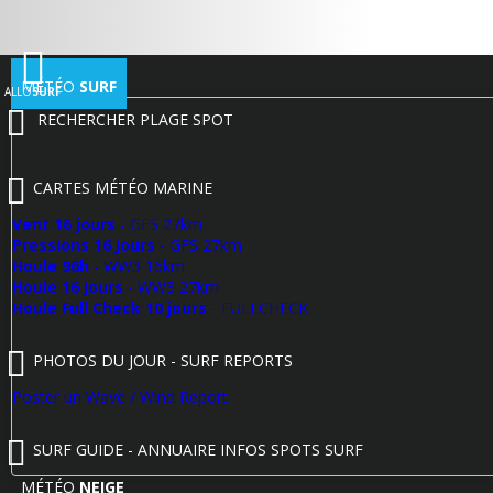
MÉTÉO
SURF
ALLO
SURF
RECHERCHER PLAGE SPOT
CARTES MÉTÉO MARINE
Vent 16 jours
- GFS 27km
Pressions 16 jours
- GFS 27km
Houle 96h
- WW3 16km
Houle 16 jours
- WW3 27km
Houle Full Check 10 jours
- FULLCHECK
PHOTOS DU JOUR - SURF REPORTS
Poster un Wave / Wind Report
SURF GUIDE - ANNUAIRE INFOS SPOTS SURF
MÉTÉO
NEIGE