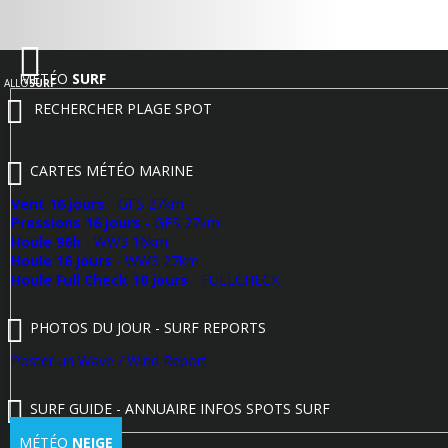
MÉTÉO
SURF
ALLO
SURF
RECHERCHER PLAGE SPOT
CARTES MÉTÉO MARINE
Vent 16 jours
- GFS 27km
Pressions 16 jours
- GFS 27km
Houle 96h
- WW3 16km
Houle 16 jours
- WW3 27km
Houle Full Check 10 jours
- FULLCHECK
PHOTOS DU JOUR - SURF REPORTS
Poster un Wave / Wind Report
SURF GUIDE - ANNUAIRE INFOS SPOTS SURF
MÉTÉO
NEIGE