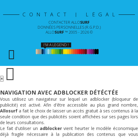
CONTACT | LÉGAL
CONTACTER
ALLO
SURF
DONNÉES PERSONNELLES (R.G.P.D.)
ALLO
SURF
™ 2005 - 2026 ©
I'M A LEGEND !
×
NAVIGATION AVEC ADBLOCKER DÉTÉCTÉE
Vous utilisez un navigateur sur lequel un adblocker (bloqueur de
publicité) est activé. Afin d'être accessible au plus grand nombre,
Allosurf
a fait le choix de laisser un accès gratuit à ses contenus à la
seule condition que des publicités soient affichées sur ses pages lors
de leurs consultations.
Le fait d'utiliser un
adblocker
vient heurter le modèle économiqu
déjà fragile nécessaire à la publication des contenus que vous