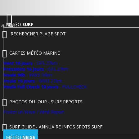
MÉTÉO
SURF
ALLO
SURF
RECHERCHER PLAGE SPOT
CARTES MÉTÉO MARINE
Vent 16 jours
- GFS 27km
Pressions 16 jours
- GFS 27km
Houle 96h
- WW3 16km
Houle 16 jours
- WW3 27km
Houle Full Check 10 jours
- FULLCHECK
PHOTOS DU JOUR - SURF REPORTS
Poster un Wave / Wind Report
SURF GUIDE - ANNUAIRE INFOS SPOTS SURF
MÉTÉO
NEIGE