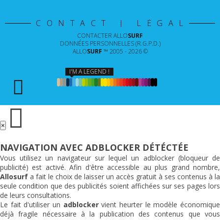
CONTACT | LÉGAL
CONTACTER
ALLO
SURF
DONNÉES PERSONNELLES (R.G.P.D.)
ALLO
SURF
™ 2005 - 2026 ©
I'M A LEGEND !
×
NAVIGATION AVEC ADBLOCKER DÉTÉCTÉE
Vous utilisez un navigateur sur lequel un adblocker (bloqueur de
publicité) est activé. Afin d'être accessible au plus grand nombre,
Allosurf
a fait le choix de laisser un accès gratuit à ses contenus à la
seule condition que des publicités soient affichées sur ses pages lors
de leurs consultations.
Le fait d'utiliser un
adblocker
vient heurter le modèle économiqu
déjà fragile nécessaire à la publication des contenus que vous