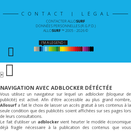
CONTACT | LÉGAL
CONTACTER
ALLO
SURF
DONNÉES PERSONNELLES (R.G.P.D.)
ALLO
SURF
™ 2005 - 2026 ©
I'M A LEGEND !
×
NAVIGATION AVEC ADBLOCKER DÉTÉCTÉE
Vous utilisez un navigateur sur lequel un adblocker (bloqueur de
publicité) est activé. Afin d'être accessible au plus grand nombre,
Allosurf
a fait le choix de laisser un accès gratuit à ses contenus à la
seule condition que des publicités soient affichées sur ses pages lors
de leurs consultations.
Le fait d'utiliser un
adblocker
vient heurter le modèle économiqu
déjà fragile nécessaire à la publication des contenus que vous