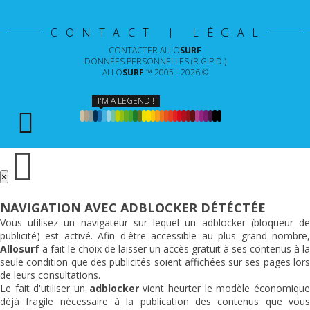
CONTACT | LÉGAL
CONTACTER
ALLO
SURF
DONNÉES PERSONNELLES (R.G.P.D.)
ALLO
SURF
™ 2005 - 2026 ©
I'M A LEGEND !
×
NAVIGATION AVEC ADBLOCKER DÉTÉCTÉE
Vous utilisez un navigateur sur lequel un adblocker (bloqueur de
publicité) est activé. Afin d'être accessible au plus grand nombre,
Allosurf
a fait le choix de laisser un accès gratuit à ses contenus à la
seule condition que des publicités soient affichées sur ses pages lors
de leurs consultations.
Le fait d'utiliser un
adblocker
vient heurter le modèle économiqu
déjà fragile nécessaire à la publication des contenus que vous