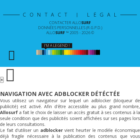
CONTACT | LÉGAL
CONTACTER
ALLO
SURF
DONNÉES PERSONNELLES (R.G.P.D.)
ALLO
SURF
™ 2005 - 2026 ©
I'M A LEGEND !
×
NAVIGATION AVEC ADBLOCKER DÉTÉCTÉE
Vous utilisez un navigateur sur lequel un adblocker (bloqueur de
publicité) est activé. Afin d'être accessible au plus grand nombre,
Allosurf
a fait le choix de laisser un accès gratuit à ses contenus à la
seule condition que des publicités soient affichées sur ses pages lors
de leurs consultations.
Le fait d'utiliser un
adblocker
vient heurter le modèle économiqu
déjà fragile nécessaire à la publication des contenus que vous