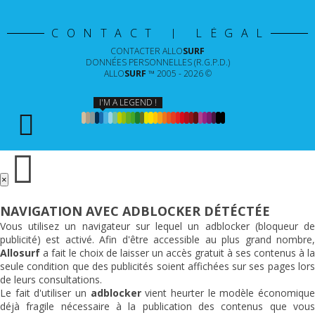
CONTACT | LÉGAL
CONTACTER
ALLO
SURF
DONNÉES PERSONNELLES (R.G.P.D.)
ALLO
SURF
™ 2005 - 2026 ©
I'M A LEGEND !
×
NAVIGATION AVEC ADBLOCKER DÉTÉCTÉE
Vous utilisez un navigateur sur lequel un adblocker (bloqueur de
publicité) est activé. Afin d'être accessible au plus grand nombre,
Allosurf
a fait le choix de laisser un accès gratuit à ses contenus à la
seule condition que des publicités soient affichées sur ses pages lors
de leurs consultations.
Le fait d'utiliser un
adblocker
vient heurter le modèle économiqu
déjà fragile nécessaire à la publication des contenus que vous