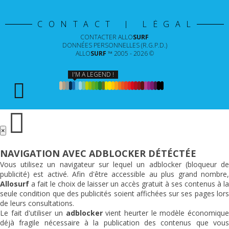
CONTACT | LÉGAL
CONTACTER
ALLO
SURF
DONNÉES PERSONNELLES (R.G.P.D.)
ALLO
SURF
™ 2005 - 2026 ©
I'M A LEGEND !
×
NAVIGATION AVEC ADBLOCKER DÉTÉCTÉE
Vous utilisez un navigateur sur lequel un adblocker (bloqueur de
publicité) est activé. Afin d'être accessible au plus grand nombre,
Allosurf
a fait le choix de laisser un accès gratuit à ses contenus à la
seule condition que des publicités soient affichées sur ses pages lors
de leurs consultations.
Le fait d'utiliser un
adblocker
vient heurter le modèle économiqu
déjà fragile nécessaire à la publication des contenus que vous