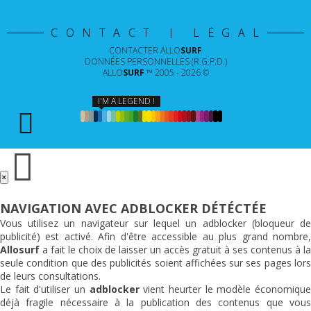
CONTACT | LÉGAL
CONTACTER
ALLO
SURF
DONNÉES PERSONNELLES (R.G.P.D.)
ALLO
SURF
™ 2005 - 2026 ©
I'M A LEGEND !
×
NAVIGATION AVEC ADBLOCKER DÉTÉCTÉE
Vous utilisez un navigateur sur lequel un adblocker (bloqueur de
publicité) est activé. Afin d'être accessible au plus grand nombre,
Allosurf
a fait le choix de laisser un accès gratuit à ses contenus à la
seule condition que des publicités soient affichées sur ses pages lors
de leurs consultations.
Le fait d'utiliser un
adblocker
vient heurter le modèle économiqu
déjà fragile nécessaire à la publication des contenus que vous