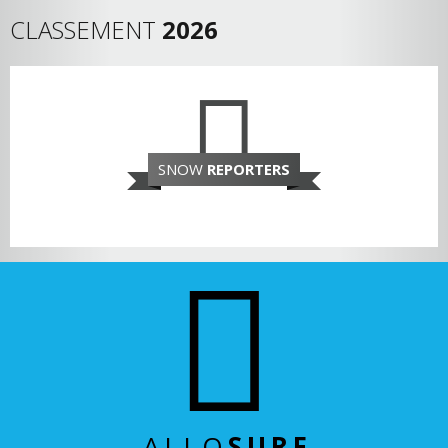
CLASSEMENT
2026
SNOW
REPORTERS
ALLO
SURF