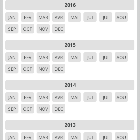
2016
JAN
FEV
MAR
AVR
MAI
JUI
JUI
AOU
SEP
OCT
NOV
DEC
2015
JAN
FEV
MAR
AVR
MAI
JUI
JUI
AOU
SEP
OCT
NOV
DEC
2014
JAN
FEV
MAR
AVR
MAI
JUI
JUI
AOU
SEP
OCT
NOV
DEC
2013
JAN
FEV
MAR
AVR
MAI
JUI
JUI
AOU