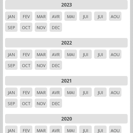
2023
JAN
FEV
MAR
AVR
MAI
JUI
JUI
AOU
SEP
OCT
NOV
DEC
2022
JAN
FEV
MAR
AVR
MAI
JUI
JUI
AOU
SEP
OCT
NOV
DEC
2021
JAN
FEV
MAR
AVR
MAI
JUI
JUI
AOU
SEP
OCT
NOV
DEC
2020
JAN
FEV
MAR
AVR
MAI
JUI
JUI
AOU