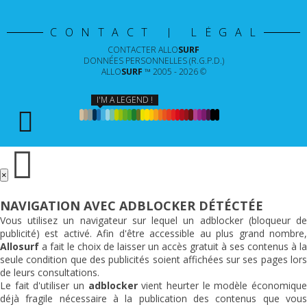
CONTACT | LÉGAL
CONTACTER
ALLO
SURF
DONNÉES PERSONNELLES (R.G.P.D.)
ALLO
SURF
™ 2005 - 2026 ©
I'M A LEGEND !
×
NAVIGATION AVEC ADBLOCKER DÉTÉCTÉE
Vous utilisez un navigateur sur lequel un adblocker (bloqueur de
publicité) est activé. Afin d'être accessible au plus grand nombre,
Allosurf
a fait le choix de laisser un accès gratuit à ses contenus à la
seule condition que des publicités soient affichées sur ses pages lors
de leurs consultations.
Le fait d'utiliser un
adblocker
vient heurter le modèle économiqu
déjà fragile nécessaire à la publication des contenus que vous